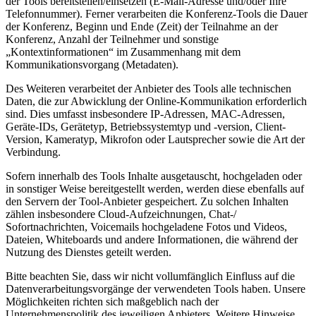
der Tools bereitstellen/einsetzen (E-Mail-Adresse und/oder Ihre
Telefonnummer). Ferner verarbeiten die Konferenz-Tools die Dauer
der Konferenz, Beginn und Ende (Zeit) der Teilnahme an der
Konferenz, Anzahl der Teilnehmer und sonstige
„Kontextinformationen“ im Zusammenhang mit dem
Kommunikationsvorgang (Metadaten).
Des Weiteren verarbeitet der Anbieter des Tools alle technischen
Daten, die zur Abwicklung der Online-Kommunikation erforderlich
sind. Dies umfasst insbesondere IP-Adressen, MAC-Adressen,
Geräte-IDs, Gerätetyp, Betriebssystemtyp und -version, Client-
Version, Kameratyp, Mikrofon oder Lautsprecher sowie die Art der
Verbindung.
Sofern innerhalb des Tools Inhalte ausgetauscht, hochgeladen oder
in sonstiger Weise bereitgestellt werden, werden diese ebenfalls auf
den Servern der Tool-Anbieter gespeichert. Zu solchen Inhalten
zählen insbesondere Cloud-Aufzeichnungen, Chat-/
Sofortnachrichten, Voicemails hochgeladene Fotos und Videos,
Dateien, Whiteboards und andere Informationen, die während der
Nutzung des Dienstes geteilt werden.
Bitte beachten Sie, dass wir nicht vollumfänglich Einfluss auf die
Datenverarbeitungsvorgänge der verwendeten Tools haben. Unsere
Möglichkeiten richten sich maßgeblich nach der
Unternehmenspolitik des jeweiligen Anbieters. Weitere Hinweise