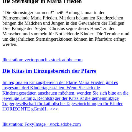
Die Sternsinger in Maria Frieden
"Die Sternsinger kommen!" heißt Anfang Januar in der
Pfarrgemeinde Maria Frieden. Mit dem bekannten Kreidezeichen
bringen die Mädchen und Jungen in den Gewändern der Heiligen
Drei Könige den Segen "Christus segne dieses Haus" zu den
Menschen und sammeln für Not leidende Kinder. Die Termine rund
um die jährlichen Sternsingeraktionen können im Pfarrbüro erfragt
werden.
Illustration: vectorpouch - stock.adobe.com
Die Kitas im Einzugsbereich der Pfarre
Im regionalen Einzugsbereich der Pfarre Maria Frieden gibt es
insgesamt drei Kinder­tages­stätten. Wenn Sie sich die
Kindertagesstätten anschauen möchten, wenden Sie sich bitte an die
jeweilige Leitung.
Rechtsträger der Kitas ist die
gemeinnützige
Trägergesellschaft für katholische Tageseinrichtungen für Kinder
HORIZONTE gGmbH.
>>>
Illustration: FoxyImage - stock.adobe.com