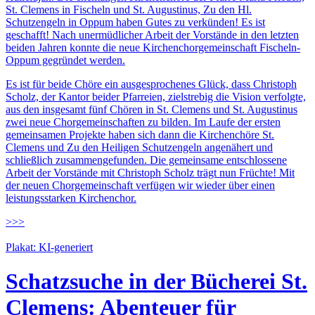
St. Clemens in Fischeln und St. Augustinus, Zu den Hl.
Schutzengeln in Oppum haben Gutes zu verkünden! Es ist
geschafft! Nach unermüdlicher Arbeit der Vorstände in den letzten
beiden Jahren konnte die neue Kirchenchorgemeinschaft Fischeln-
Oppum gegründet werden.
Es ist für beide Chöre ein ausgesprochenes Glück, dass Christoph
Scholz, der Kantor beider Pfarreien, zielstrebig die Vision verfolgte,
aus den insgesamt fünf Chören in St. Clemens und St. Augustinus
zwei neue Chorgemeinschaften zu bilden. Im Laufe der ersten
gemeinsamen Projekte haben sich dann die Kirchenchöre St.
Clemens und Zu den Heiligen Schutzengeln angenähert und
schließlich zusammengefunden. Die gemeinsame entschlossene
Arbeit der Vorstände mit Christoph Scholz trägt nun Früchte! Mit
der neuen Chorgemeinschaft verfügen wir wieder über einen
leistungsstarken Kirchenchor.
>>>
Plakat: KI-generiert
Schatzsuche in der Bücherei St.
Clemens: Abenteuer für