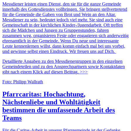
Messdiener leisten einen Dienst, den sie für die ganze Gemeinde
innerhalb des Gottesdienstes vollbringen. Sie bringen stellvertretend
für die Gemeinde die Gaben von Brot und Wein an den Altar.
Messdiener zu sein, bedeutet jedoch viel mehr. Sie sind auch eine
Gemeinschaft in der kirchlichen Kinder-/Jugendarbeit. Oft treffen
sich die Mädchen und Jungen zu Gruppenstunden, fahren
zusammen weg, organisieren Feste oder engagieren sich anderweitig
ehrenamtlich in der Gemeinde. Wenn Du neue und interessante
Leute kennenlernen willst, dann komm einfach mal bei uns vorbei,
und gewinne selbst einen Eindruck. Wir freuen uns auf Dich.
Detaillierte Angaben zu den Messdienergruppen in den einzelnen
Gemeindeteilen und zu den Ansprechpartnern sowie Kontaktdaten
gibt nach einem Klick auf diesen Beitrag. >>>
Foto: Philipp Wallrath
Pfarrcaritas: Hochachtung,
Nächstenliebe und Wohltätigkeit
bestimmen die umfassende Arbeit des
Teams
Für die Caritas-Arbeit in unserer Pfarrgemeinde ist der Gedanke