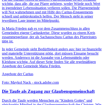
wichtig, dass alle, die zur Pfarre gehören, weder Würde noch Wert
in irgendeiner Lebenssituation verlieren sollen. Die Pfarrgemeinde
will Not wahrnehmen und mit Hilfe des Caritas-Engagements
schnell und unbürokratisch helfen. Der Mensch steht in seiner
jeweiligen Lage immer im Mittelpunkt.
In Maria Frieden gab es vor dem Zusammenschluss in allen
Gemeinden eigene Caritaskreise. Diese wurden zu einem Kreis
zusammengefasst, der als Sachausschuss Caritas des Pfarreirates
tätig ist.
In jeder Gemeinde sieht Bedürftigkeit anders aus: hier ist finanzielle
und materielle Unterstützung nötig, dort müssen Einsame besucht
werden. Anderswo ist die Ausgabe von Lebensmitteln oder
Kleidung wichtig. Auf dieser Seite finden Sie alle regelmäßigen
Angebote der Gemeinde Maria Frieden.
Angebote der Caritas
Foto: Maykol Nack - stock.adobe.com
Die Taufe als Zugang zur Glaubensgemeinschaft
Durch die Taufe werden Menschen zu "Kindern Gottes" und
gleichzeitig Mitglied in der Glaubengemeinschaft der Christen. Wie