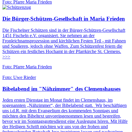
Foto: Pfarre Maria Frieden
Die Bürger-Schützen-Gesellschaft in Maria Frieden
Die Fischelner Schützen sind in der Bürger-Schützen-Gesellschaft
1451 Fischeln e.V. organisiert. Sie nehmen an der
Fronleichnamsprozession und kirchlichen Festen Teil - mit Fahnen
und Spalieren, jedoch ohne Waffen. Zum Schützenfest feiern die
Schützen ein festliches Hochamt in der Pfarrkirche St. Clemens.
>>>
Foto: Pfarre Maria Frieden
Foto: Uwe Rieder
Bibelabend im "Nähzimmer" des Clemenshauses
Jeden ersten Dienstag im Monat findet im Clemenshaus, im
sogenannten „Nähzimmer“, der Bibelabend statt. Wir beschäftigen
uns i.d.R. mit dem Evangelium des kommenden Sonntags und
möchten den Bibeltext unvoreingenommen lesen und begreifen,
bevor wir im Sonntagsgottesdienst eine Auslegung hören. Mit Hilfe
der Heiligen Schrift möchten wir uns von der frohen und
frohmachenden Botschaft Jesu inspirieren lassen und nachspüren,