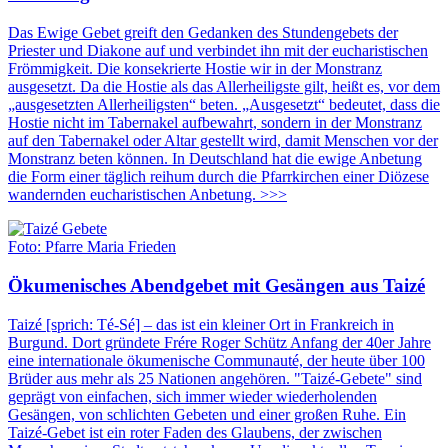
Das Ewige Gebet greift den Gedanken des Stundengebets der
Priester und Diakone auf und verbindet ihn mit der eucharistischen
Frömmigkeit. Die konsekrierte Hostie wir in der Monstranz
ausgesetzt. Da die Hostie als das Allerheiligste gilt, heißt es, vor dem
„ausgesetzten Allerheiligsten“ beten. „Ausgesetzt“ bedeutet, dass die
Hostie nicht im Tabernakel aufbewahrt, sondern in der Monstranz
auf den Tabernakel oder Altar gestellt wird, damit Menschen vor der
Monstranz beten können. In Deutschland hat die ewige Anbetung
die Form einer täglich reihum durch die Pfarrkirchen einer Diözese
wandernden eucharistischen Anbetung. >>>
Foto: Pfarre Maria Frieden
Ökumenisches Abendgebet mit Gesängen aus Taizé
Taizé [sprich: Té-Sé] – das ist ein kleiner Ort in Frankreich in
Burgund. Dort gründete Frére Roger Schütz Anfang der 40er Jahre
eine internationale ökumenische Communauté, der heute über 100
Brüder aus mehr als 25 Nationen angehören. "Taizé-Gebete" sind
geprägt von einfachen, sich immer wieder wiederholenden
Gesängen, von schlichten Gebeten und einer großen Ruhe. Ein
Taizé-Gebet ist ein roter Faden des Glaubens, der zwischen