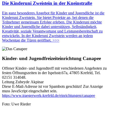
Die Kinderuni Zweistein in der Kneinstraße
Ein ganz besonderes Angebot für Kinder und Jugendliche ist die
Kinderuni Zweistein. Sie bietet Projekte an, bei denen die
Teilnehmer gemeinsam Erfolge erleben. Die Kinderuni möchte
Kinder und Jugendliche dabei unterstützen, Selbständigkeit,
Kreativität, soziale Verant­wortung und Leistungs­bereit­schaft zu
entwickeln. In der Kinderuni Zweistein werden an jedem
Wochentag die Türen geöffnet. >>>
Kinder- und Jugend­frei­zeit­ein­rich­tung Canapee
Offener Kinder- und Jugendtreff mit ver­schieden­en Angeboten zu
festen Öffnungs­zeiten in der Ispelsstr.67a, 47805 Krefeld, Tel.
02151 314048.
Leitung
Zubeyde
Akpinar
Diese E-Mail-Adresse ist vor Spambots geschützt! Zur Anzeige
muss JavaScript eingeschaltet sein.
https://www.traegerwerk-krefeld.de/einrichtungen/canapee
Foto: Uwe Rieder