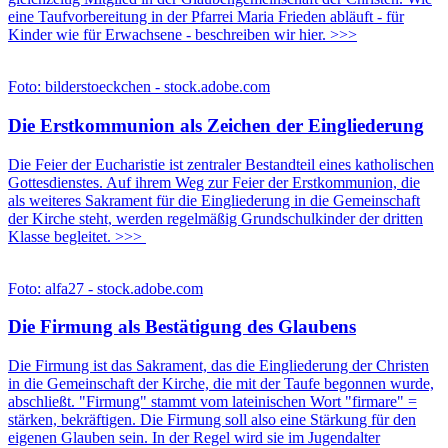
eine Taufvorbereitung in der Pfarrei Maria Frieden abläuft - für
Kinder wie für Erwachsene - beschreiben wir hier. >>>
Foto: bilderstoeckchen - stock.adobe.com
Die Erstkommunion als Zeichen der Eingliederung
Die Feier der Eucharistie ist zentraler Bestandteil eines katholischen
Gottesdienstes. Auf ihrem Weg zur Feier der Erstkommunion, die
als weiteres Sakrament für die Eingliederung in die Gemeinschaft
der Kirche steht, werden regelmäßig Grundschulkinder der dritten
Klasse begleitet. >>>
Foto: alfa27 - stock.adobe.com
Die Firmung als Bestätigung des Glaubens
Die Firmung ist das Sakrament, das die Eingliederung der Christen
in die Gemeinschaft der Kirche, die mit der Taufe begonnen wurde,
abschließt. "Firmung" stammt vom lateinischen Wort "firmare" =
stärken, bekräftigen. Die Firmung soll also eine Stärkung für den
eigenen Glauben sein. In der Regel wird sie im Jugendalter