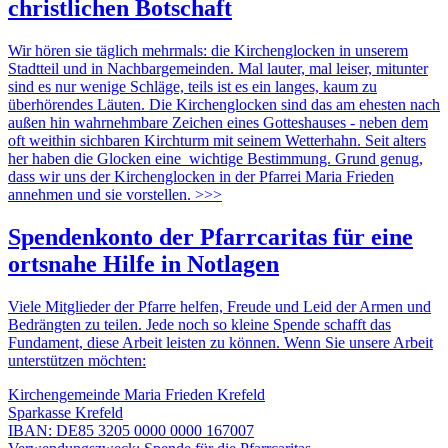
christlichen Botschaft
Wir hören sie täglich mehrmals: die Kirchenglocken in unserem
Stadtteil und in Nachbargemeinden. Mal lauter, mal leiser, mitunter
sind es nur wenige Schläge, teils ist es ein langes, kaum zu
überhörendes Läuten. Die Kirchenglocken sind das am ehesten nach
außen hin wahrnehmbare Zeichen eines Gotteshauses - neben dem
oft weithin sichbaren Kirchturm mit seinem Wetterhahn. Seit alters
her haben die Glocken eine wichtige Bestimmung. Grund genug,
dass wir uns der Kirchenglocken in der Pfarrei Maria Frieden
annehmen und sie vorstellen. >>>
Spendenkonto der Pfarrcaritas für eine
ortsnahe Hilfe in Notlagen
Viele Mitglieder der Pfarre helfen, Freude und Leid der Armen und
Bedrängten zu teilen. Jede noch so kleine Spende schafft das
Fundament, diese Arbeit leisten zu können. Wenn Sie unsere Arbeit
unterstützen möchten:
Kirchengemeinde Maria Frieden Krefeld
Sparkasse Krefeld
IBAN: DE85 3205 0000 0000 167007