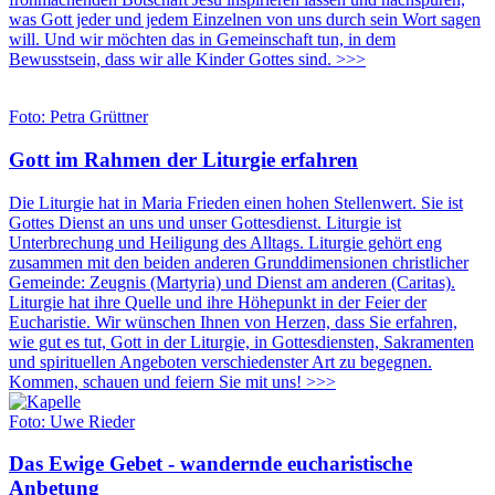
was Gott jeder und jedem Einzelnen von uns durch sein Wort sagen
will. Und wir möchten das in Gemeinschaft tun, in dem
Bewusstsein, dass wir alle Kinder Gottes sind. >>>
Foto: Petra Grüttner
Gott im Rahmen der Liturgie erfahren
Die Liturgie hat in Maria Frieden einen hohen Stellenwert. Sie ist
Gottes Dienst an uns und unser Gottesdienst. Liturgie ist
Unterbrechung und Heiligung des Alltags. Liturgie gehört eng
zusammen mit den beiden anderen Grund­dimen­sionen christlicher
Gemeinde: Zeugnis (Martyria) und Dienst am anderen (Caritas).
Liturgie hat ihre Quelle und ihre Höhepunkt in der Feier der
Eucharistie. Wir wünschen Ihnen von Herzen, dass Sie erfahren,
wie gut es tut, Gott in der Liturgie, in Gottesdiensten, Sakramenten
und spirituellen Angeboten verschie­denster Art zu begegnen.
Kommen, schauen und feiern Sie mit uns! >>>
Foto: Uwe Rieder
Das Ewige Gebet - wandernde eucharistische
Anbetung