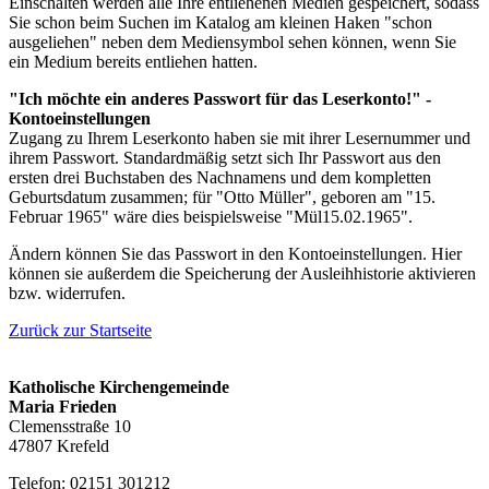
Einschalten werden alle Ihre entliehenen Medien gespeichert, sodass
Sie schon beim Suchen im Katalog am kleinen Haken "schon
ausgeliehen" neben dem Mediensymbol sehen können, wenn Sie
ein Medium bereits entliehen hatten.
"Ich möchte ein anderes Passwort für das Leserkonto!" -
Kontoeinstellungen
Zugang zu Ihrem Leserkonto haben sie mit ihrer Lesernummer und
ihrem Passwort. Standardmäßig setzt sich Ihr Passwort aus den
ersten drei Buchstaben des Nachnamens und dem kompletten
Geburtsdatum zusammen; für "Otto Müller", geboren am "15.
Februar 1965" wäre dies beispielsweise "Mül15.02.1965".
Ändern können Sie das Passwort in den Kontoeinstellungen. Hier
können sie außerdem die Speicherung der Ausleihhistorie aktivieren
bzw. widerrufen.
Zurück zur Startseite
Katholische Kirchengemeinde
Maria Frieden
Clemensstraße 10
47807 Krefeld
Telefon: 02151 301212