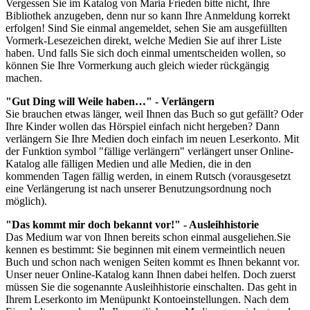
Vergessen Sie im Katalog von Maria Frieden bitte nicht, Ihre
Bibliothek anzugeben, denn nur so kann Ihre Anmeldung korrekt
erfolgen! Sind Sie einmal angemeldet, sehen Sie am ausgefüllten
Vormerk-Lesezeichen direkt, welche Medien Sie auf ihrer Liste
haben. Und falls Sie sich doch einmal umentscheiden wollen, so
können Sie Ihre Vormerkung auch gleich wieder rückgängig
machen.
"Gut Ding will Weile haben…" - Verlängern
Sie brauchen etwas länger, weil Ihnen das Buch so gut gefällt? Oder
Ihre Kinder wollen das Hörspiel einfach nicht hergeben? Dann
verlängern Sie Ihre Medien doch einfach im neuen Leserkonto. Mit
der Funktion symbol "fällige verlängern" verlängert unser Online-
Katalog alle fälligen Medien und alle Medien, die in den
kommenden Tagen fällig werden, in einem Rutsch (vorausgesetzt
eine Verlängerung ist nach unserer Benutzungsordnung noch
möglich).
"Das kommt mir doch bekannt vor!" - Ausleihhistorie
Das Medium war von Ihnen bereits schon einmal ausgeliehen.Sie
kennen es bestimmt: Sie beginnen mit einem vermeintlich neuen
Buch und schon nach wenigen Seiten kommt es Ihnen bekannt vor.
Unser neuer Online-Katalog kann Ihnen dabei helfen. Doch zuerst
müssen Sie die sogenannte Ausleihhistorie einschalten. Das geht in
Ihrem Leserkonto im Menüpunkt Kontoeinstellungen. Nach dem