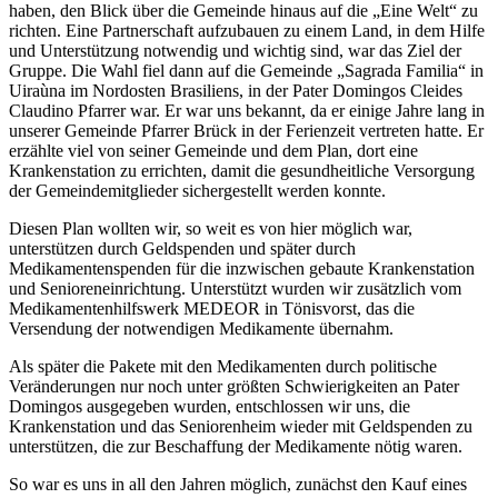
haben, den Blick über die Gemeinde hinaus auf die „Eine Welt“ zu
richten. Eine Partnerschaft aufzubauen zu einem Land, in dem Hilfe
und Unterstützung notwendig und wichtig sind, war das Ziel der
Gruppe. Die Wahl fiel dann auf die Gemeinde „Sagrada Familia“ in
Uiraùna im Nordosten Brasiliens, in der Pater Domingos Cleides
Claudino Pfarrer war. Er war uns bekannt, da er einige Jahre lang in
unserer Gemeinde Pfarrer Brück in der Ferienzeit vertreten hatte. Er
erzählte viel von seiner Gemeinde und dem Plan, dort eine
Krankenstation zu errichten, damit die gesundheitliche Versorgung
der Gemeindemitglieder sichergestellt werden konnte.
Diesen Plan wollten wir, so weit es von hier möglich war,
unterstützen durch Geldspenden und später durch
Medikamentenspenden für die inzwischen gebaute Krankenstation
und Senioreneinrichtung. Unterstützt wurden wir zusätzlich vom
Medikamentenhilfswerk MEDEOR in Tönisvorst, das die
Versendung der notwendigen Medikamente übernahm.
Als später die Pakete mit den Medikamenten durch politische
Veränderungen nur noch unter größten Schwierigkeiten an Pater
Domingos ausgegeben wurden, entschlossen wir uns, die
Krankenstation und das Seniorenheim wieder mit Geldspenden zu
unterstützen, die zur Beschaffung der Medikamente nötig waren.
So war es uns in all den Jahren möglich, zunächst den Kauf eines