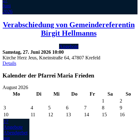
27
Juni
2026
Verabschiedung von Gemeindereferentin
Birgit Hellmanns
Angebote
Samstag, 27. Juni 2026
10:00
Kirche Herz Jeus, Kneinstraße 64, 47807 Krefeld
Details
Kalender der Pfarrei Maria Frieden
August 2026
Mo
Di
Mi
Do
Fr
Sa
So
1
2
3
4
5
6
7
8
9
10
11
12
13
14
15
16
17
Angebote
Abendgebet
mit