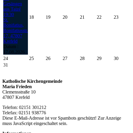
Gesängen
aus Taizé
19:30
18
19
20
21
22
23
St.
Bonifatius,
Bonifatiusstr.
17, 47807
Krefeld
Datum :
17.08.2026
24
25
26
27
28
29
30
31
Katholische Kirchengemeinde
Maria Frieden
Clemensstraße 10
47807 Krefeld
Telefon: 02151 301212
Telefax: 02151 938776
Diese E-Mail-Adresse ist vor Spambots geschützt! Zur Anzeige
muss JavaScript eingeschaltet sein.