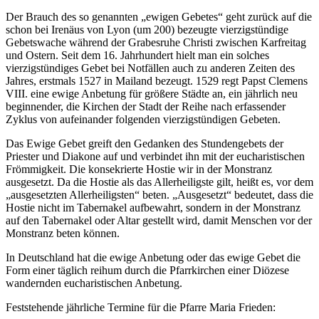
Der Brauch des so genannten „ewigen Gebetes“ geht zurück auf die
schon bei Irenäus von Lyon (um 200) bezeugte vierzigstündige
Gebetswache während der Grabesruhe Christi zwischen Karfreitag
und Ostern. Seit dem 16. Jahrhundert hielt man ein solches
vierzigstündiges Gebet bei Notfällen auch zu anderen Zeiten des
Jahres, erstmals 1527 in Mailand bezeugt. 1529 regt Papst Clemens
VIII. eine ewige Anbetung für größere Städte an, ein jährlich neu
beginnender, die Kirchen der Stadt der Reihe nach erfassender
Zyklus von aufeinander folgenden vierzigstündigen Gebeten.
Das Ewige Gebet greift den Gedanken des Stundengebets der
Priester und Diakone auf und verbindet ihn mit der eucharistischen
Frömmigkeit. Die konsekrierte Hostie wir in der Monstranz
ausgesetzt. Da die Hostie als das Allerheiligste gilt, heißt es, vor dem
„ausgesetzten Allerheiligsten“ beten. „Ausgesetzt“ bedeutet, dass die
Hostie nicht im Tabernakel aufbewahrt, sondern in der Monstranz
auf den Tabernakel oder Altar gestellt wird, damit Menschen vor der
Monstranz beten können.
In Deutschland hat die ewige Anbetung oder das ewige Gebet die
Form einer täglich reihum durch die Pfarrkirchen einer Diözese
wandernden eucharistischen Anbetung.
Feststehende jährliche Termine für die Pfarre Maria Frieden: