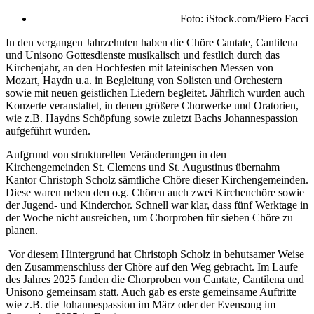
Foto: iStock.com/Piero Facci
In den vergangen Jahrzehnten haben die Chöre Cantate, Cantilena
und Unisono Gottesdienste musikalisch und festlich durch das
Kirchenjahr, an den Hochfesten mit lateinischen Messen von
Mozart, Haydn u.a. in Begleitung von Solisten und Orchestern
sowie mit neuen geistlichen Liedern begleitet. Jährlich wurden auch
Konzerte veranstaltet, in denen größere Chorwerke und Oratorien,
wie z.B. Haydns Schöpfung sowie zuletzt Bachs Johannespassion
aufgeführt wurden.
Aufgrund von strukturellen Veränderungen in den
Kirchengemeinden St. Clemens und St. Augustinus übernahm
Kantor Christoph Scholz sämtliche Chöre dieser Kirchengemeinden.
Diese waren neben den o.g. Chören auch zwei Kirchenchöre sowie
der Jugend- und Kinderchor. Schnell war klar, dass fünf Werktage in
der Woche nicht ausreichen, um Chorproben für sieben Chöre zu
planen.
Vor diesem Hintergrund hat Christoph Scholz in behutsamer Weise
den Zusammenschluss der Chöre auf den Weg gebracht. Im Laufe
des Jahres 2025 fanden die Chorproben von Cantate, Cantilena und
Unisono gemeinsam statt. Auch gab es erste gemeinsame Auftritte
wie z.B. die Johannespassion im März oder der Evensong im