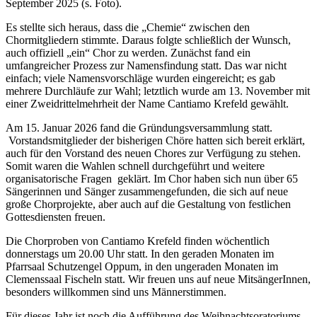
September 2025 (s. Foto).
Es stellte sich heraus, dass die „Chemie“ zwischen den
Chormitgliedern stimmte. Daraus folgte schließlich der Wunsch,
auch offiziell „ein“ Chor zu werden. Zunächst fand ein
umfangreicher Prozess zur Namensfindung statt. Das war nicht
einfach; viele Namensvorschläge wurden eingereicht; es gab
mehrere Durchläufe zur Wahl; letztlich wurde am 13. November mit
einer Zweidrittelmehrheit der Name Cantiamo Krefeld gewählt.
Am 15. Januar 2026 fand die Gründungsversammlung statt.
Vorstandsmitglieder der bisherigen Chöre hatten sich bereit erklärt,
auch für den Vorstand des neuen Chores zur Verfügung zu stehen.
Somit waren die Wahlen schnell durchgeführt und weitere
organisatorische Fragen geklärt. Im Chor haben sich nun über 65
Sängerinnen und Sänger zusammengefunden, die sich auf neue
große Chorprojekte, aber auch auf die Gestaltung von festlichen
Gottesdiensten freuen.
Die Chorproben von Cantiamo Krefeld finden wöchentlich
donnerstags um 20.00 Uhr statt. In den geraden Monaten im
Pfarrsaal Schutzengel Oppum, in den ungeraden Monaten im
Clemenssaal Fischeln statt. Wir freuen uns auf neue MitsängerInnen,
besonders willkommen sind uns Männerstimmen.
Für dieses Jahr ist noch die Aufführung des Weihnachtsoratoriums