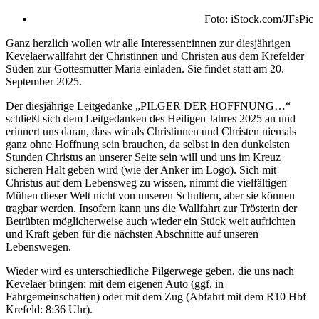
Foto: iStock.com/JFsPic
Ganz herzlich wollen wir alle Interessent:innen zur diesjährigen
Kevelaerwallfahrt der Christinnen und Christen aus dem Krefelder
Süden zur Gottesmutter Maria einladen. Sie findet statt am 20.
September 2025.
Der diesjährige Leitgedanke „PILGER DER HOFFNUNG…“
schließt sich dem Leitgedanken des Heiligen Jahres 2025 an und
erinnert uns daran, dass wir als Christinnen und Christen niemals
ganz ohne Hoffnung sein brauchen, da selbst in den dunkelsten
Stunden Christus an unserer Seite sein will und uns im Kreuz
sicheren Halt geben wird (wie der Anker im Logo). Sich mit
Christus auf dem Lebensweg zu wissen, nimmt die vielfältigen
Mühen dieser Welt nicht von unseren Schultern, aber sie können
tragbar werden. Insofern kann uns die Wallfahrt zur Trösterin der
Betrübten möglicherweise auch wieder ein Stück weit aufrichten
und Kraft geben für die nächsten Abschnitte auf unseren
Lebenswegen.
Wieder wird es unterschiedliche Pilgerwege geben, die uns nach
Kevelaer bringen: mit dem eigenen Auto (ggf. in
Fahrgemeinschaften) oder mit dem Zug (Abfahrt mit dem R10 Hbf
Krefeld: 8:36 Uhr).