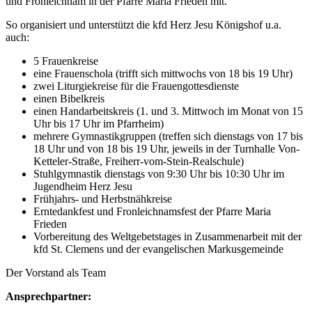
und Fronleichnam in der Pfarre Maria Frieden mit.
So organisiert und unterstützt die kfd Herz Jesu Königshof u.a.
auch:
5 Frauenkreise
eine Frauenschola (trifft sich mittwochs von 18 bis 19 Uhr)
zwei Liturgiekreise für die Frauengottesdienste
einen Bibelkreis
einen Handarbeitskreis (1. und 3. Mittwoch im Monat von 15
Uhr bis 17 Uhr im Pfarrheim)
mehrere Gymnastikgruppen (treffen sich dienstags von 17 bis
18 Uhr und von 18 bis 19 Uhr, jeweils in der Turnhalle Von-
Ketteler-Straße, Freiherr-vom-Stein-Realschule)
Stuhlgymnastik dienstags von 9:30 Uhr bis 10:30 Uhr im
Jugendheim Herz Jesu
Frühjahrs- und Herbstnähkreise
Erntedankfest und Fronleichnamsfest der Pfarre Maria
Frieden
Vorbereitung des Weltgebetstages in Zusammenarbeit mit der
kfd St. Clemens und der evangelischen Markusgemeinde
Der Vorstand als Team
Ansprechpartner: